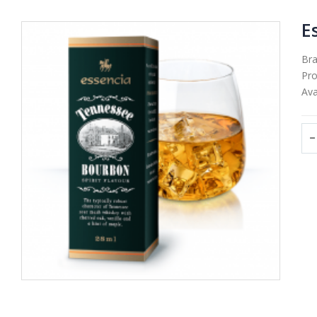
E
Br
Pro
Avai