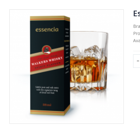
E
Br
Pro
Avai