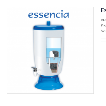
E
Br
Pro
Avai